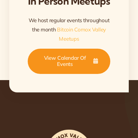
In Person Meetups
We host regular events throughout
the month
Bitcoin Comox Valley
Meetups
View Calendar Of
Events