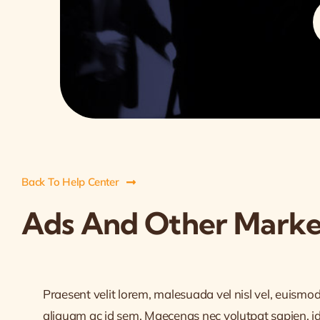
S
f
Back To Help Center
Ads And Other Market
Praesent velit lorem, malesuada vel nisl vel, euismo
aliquam ac id sem. Maecenas nec volutpat sapien, id 