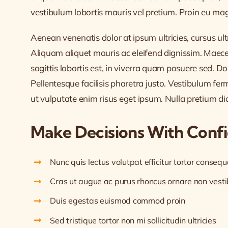
vestibulum lobortis mauris vel pretium. Proin eu magna
Aenean venenatis dolor at ipsum ultricies, cursus ul
Aliquam aliquet mauris ac eleifend dignissim. Maece
sagittis lobortis est, in viverra quam posuere sed. 
Pellentesque facilisis pharetra justo. Vestibulum f
ut vulputate enim risus eget ipsum. Nulla pretium di
Make Decisions With Conf
Nunc quis lectus volutpat efficitur tortor consequ
Cras ut augue ac purus rhoncus ornare non vest
Duis egestas euismod commod proin
Sed tristique tortor non mi sollicitudin ultricies