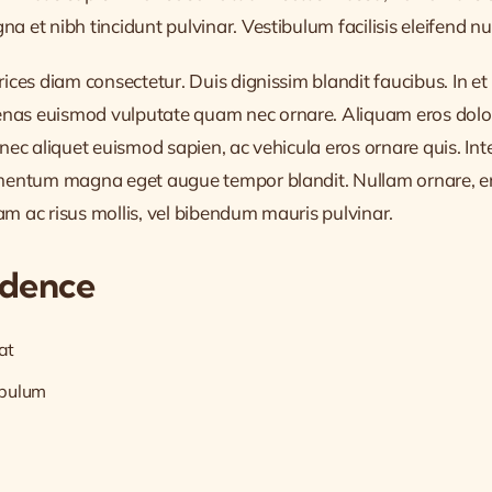
 et nibh tincidunt pulvinar. Vestibulum facilisis eleifend null
trices diam consectetur. Duis dignissim blandit faucibus. In 
nas euismod vulputate quam nec ornare. Aliquam eros dolor, 
Donec aliquet euismod sapien, ac vehicula eros ornare quis. I
ermentum magna eget augue tempor blandit. Nullam ornare, ero
am ac risus mollis, vel bibendum mauris pulvinar.
idence
at
ibulum